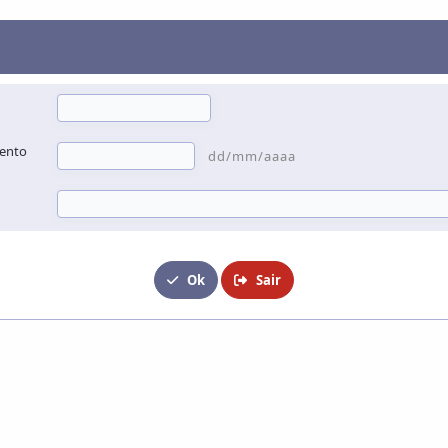
ento
dd/mm/aaaa
Ok
Sair