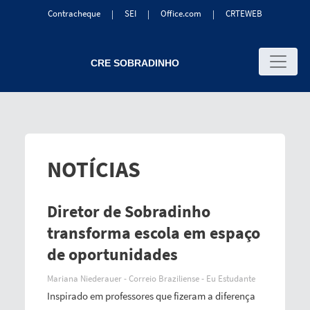
Contracheque
SEI
Office.com
CRTEWEB
|
|
|
NOTÍCIAS
Diretor de Sobradinho
transforma escola em espaço
de oportunidades
Mariana Niederauer - Correio Braziliense - Eu Estudante
Inspirado em professores que fizeram a diferença